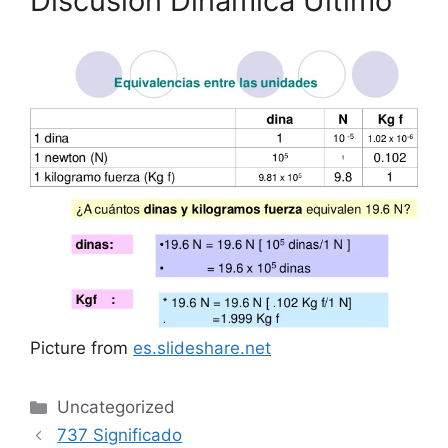
Discusión Dinámica Último
Picture from
es.slideshare.net
Categories
Uncategorized
737 Significado