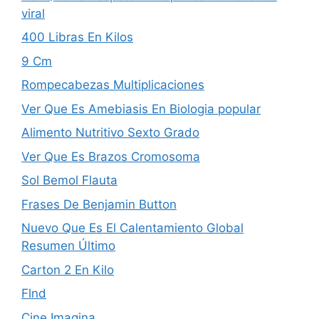
viral
400 Libras En Kilos
9 Cm
Rompecabezas Multiplicaciones
Ver Que Es Amebiasis En Biologia popular
Alimento Nutritivo Sexto Grado
Ver Que Es Brazos Cromosoma
Sol Bemol Flauta
Frases De Benjamin Button
Nuevo Que Es El Calentamiento Global
Resumen Último
Carton 2 En Kilo
Flnd
Cine Imagina