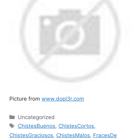
Picture from
www.dopl3r.com
Categories
Uncategorized
Tags
ChistesBuenos
,
ChistesCortos
,
ChistesGraciosos
,
ChistesMalos
,
FracesDe