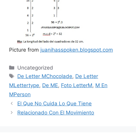
Picture from
juanihasspoken.blogspot.com
Categories
Uncategorized
Tags
De Letter MChocolade
,
De Letter
MLettertype
,
De ME
,
Foto LetterM
,
M En
MPerson
El Que No Cuida Lo Que Tiene
Relacionado Con El Movimiento