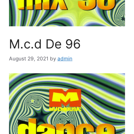
M.c.d De 96
August 29, 2021
by
admin